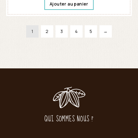
Ajouter au panier
1
2
3
4
5
→
QUI SOMMES NOUS ?