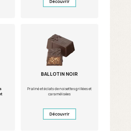
Découvrir
BALLOTIN NOIR
s
Praliné et éclats de noisettes grillées et
et
caramélisées
Découvrir