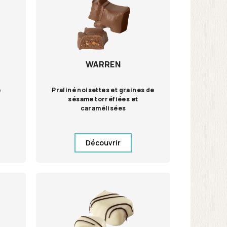
WARREN
e
Praliné noisettes et graines de
sésame torréfiées et
caramélisées
Découvrir