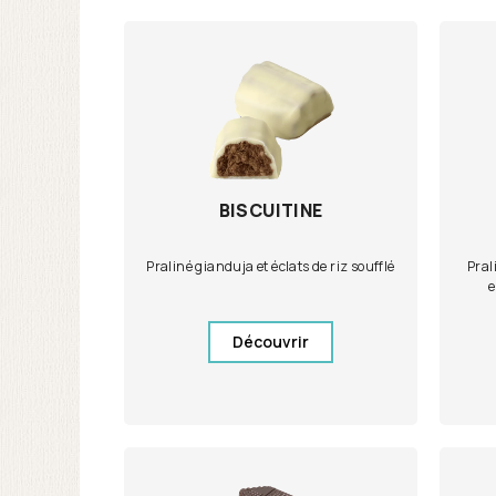
BISCUITINE
Praliné gianduja et éclats de riz soufflé
Pral
e
Découvrir