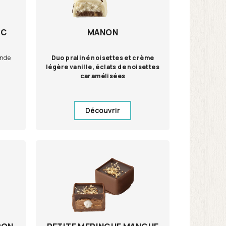
NC
MANON
ande
Duo praliné noisettes et crème
légère vanille, éclats de noisettes
caramélisées
Découvrir