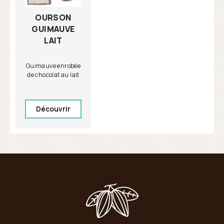
OURSON
GUIMAUVE
LAIT
Guimauve enrobée
de chocolat au lait
Découvrir