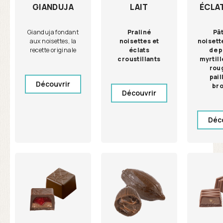
GIANDUJA
LAIT
ÉCLAT
Gianduja fondant
Praliné
Pâ
aux noisettes, la
noisettes et
noisett
recette originale
éclats
de 
croustillants
myrtill
rou
pail
Découvrir
br
Découvrir
Déc