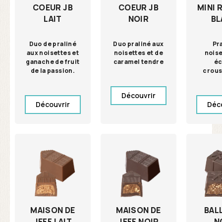
COEUR JB
COEUR JB
MINI 
LAIT
NOIR
BL
Duo de praliné
Duo praliné aux
Pr
aux noisettes et
noisettes et de
noise
ganache de fruit
caramel tendre
éc
de la passion.
crous
Découvrir
Découvrir
Déc
MAISON DE
MAISON DE
BAL
JEFF LAIT
JEFF NOIR
N