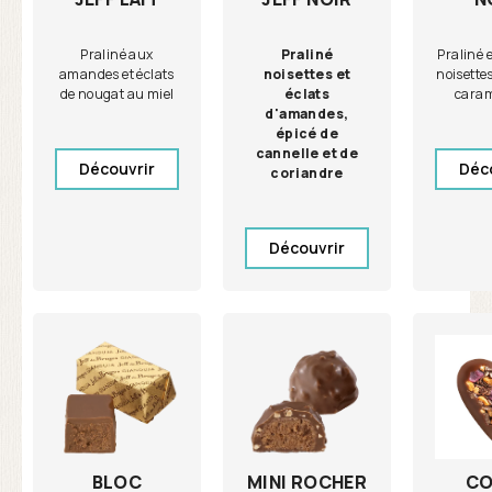
Praliné aux
Praliné
Praliné e
amandes et éclats
noisettes et
noisettes
de nougat au miel
éclats
caram
d'amandes,
épicé de
cannelle et de
Découvrir
Déc
coriandre
Découvrir
BLOC
MINI ROCHER
CO