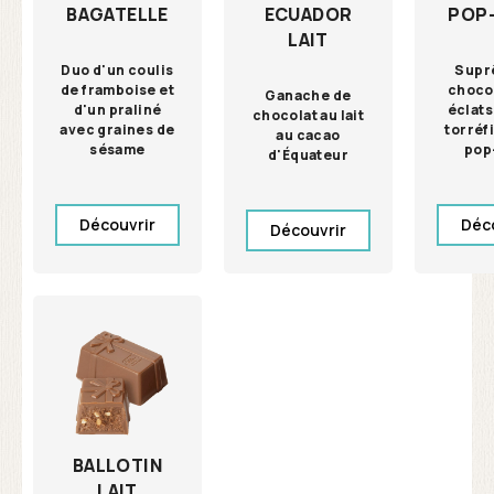
BAGATELLE
ECUADOR
POP
LAIT
Duo d'un coulis
Supr
de framboise et
choco
Ganache de
d'un praliné
éclats
chocolat au lait
avec graines de
torréf
au cacao
sésame
pop
d'Équateur
Découvrir
Déc
Découvrir
BALLOTIN
LAIT