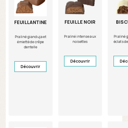
FEUILLE NOIR
BISC
FEUILLANTINE
Praliné intense aux
Praliné 
Praliné gianduja et
noisettes
éclats de
émietté de crêpe
dentelle
Découvrir
Déc
Découvrir