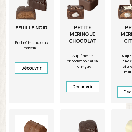
PETITE
PE
FEUILLE NOIR
MERINGUE
MER
CHOCOLAT
CI
Praliné intense aux
noisettes
Suprême de
Supr
chocolat noir et sa
choc
meringue
citro
Découvrir
mer
Découvrir
Déc