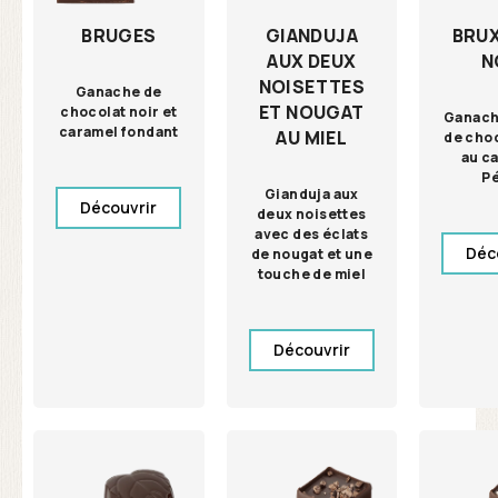
GIANDUJA
BRU
BRUGES
AUX DEUX
N
NOISETTES
Ganache de
ET NOUGAT
chocolat noir et
Ganach
caramel fondant
AU MIEL
de choc
au c
P
Gianduja aux
Découvrir
deux noisettes
avec des éclats
Déc
de nougat et une
touche de miel
Découvrir