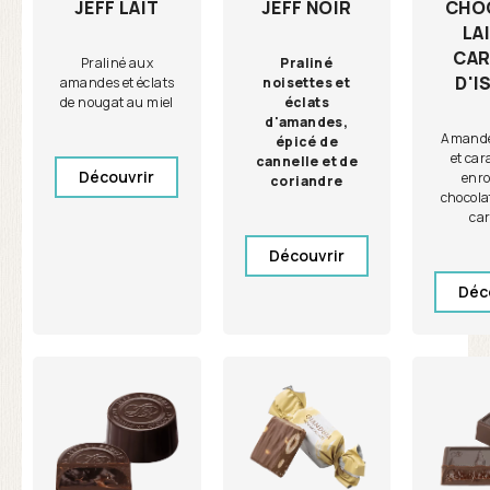
JEFF NOIR
CHO
JEFF LAIT
LA
CAR
Praliné
Praliné aux
D'I
noisettes et
amandes et éclats
éclats
de nougat au miel
d'amandes,
Amande 
épicé de
et car
cannelle et de
Découvrir
enro
coriandre
chocolat
ca
Découvrir
Déc