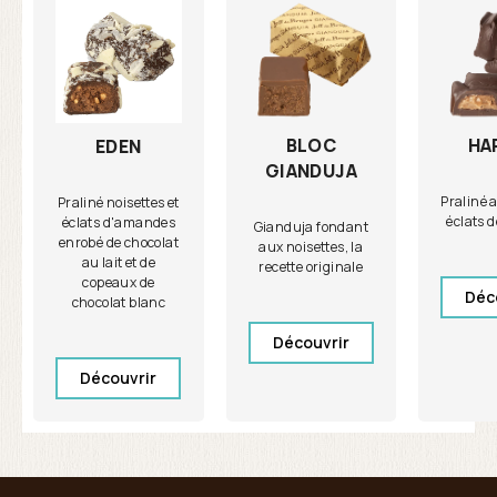
BLOC
HA
EDEN
GIANDUJA
Praliné 
Praliné noisettes et
éclats 
éclats d'amandes
Gianduja fondant
enrobé de chocolat
aux noisettes, la
au lait et de
recette originale
copeaux de
Déc
chocolat blanc
Découvrir
Découvrir