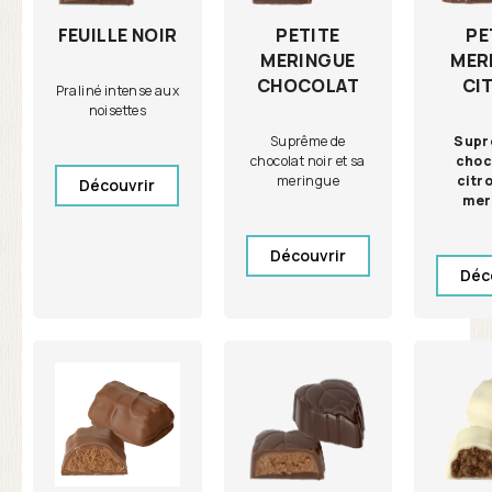
PETITE
PE
FEUILLE NOIR
MERINGUE
MER
CHOCOLAT
CI
Praliné intense aux
noisettes
Suprême de
Supr
chocolat noir et sa
choc
meringue
citro
Découvrir
mer
Découvrir
Déc