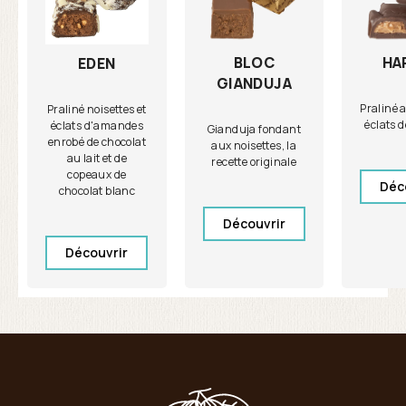
BLOC
HA
EDEN
GIANDUJA
Praliné 
Praliné noisettes et
éclats 
éclats d'amandes
Gianduja fondant
enrobé de chocolat
aux noisettes, la
au lait et de
recette originale
copeaux de
Déc
chocolat blanc
Découvrir
Découvrir