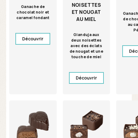
NOISETTES
Ganache de
ET NOUGAT
chocolat noir et
Ganach
caramel fondant
AU MIEL
de choc
au c
P
Gianduja aux
Découvrir
deux noisettes
avec des éclats
Déc
de nougat et une
touche de miel
Découvrir