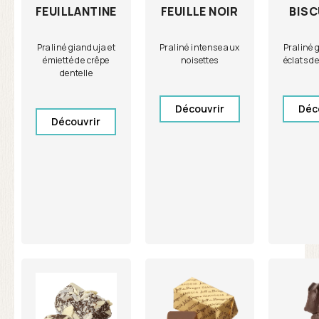
FEUILLE NOIR
BISC
FEUILLANTINE
Praliné intense aux
Praliné 
Praliné gianduja et
noisettes
éclats de
émietté de crêpe
dentelle
Découvrir
Déc
Découvrir