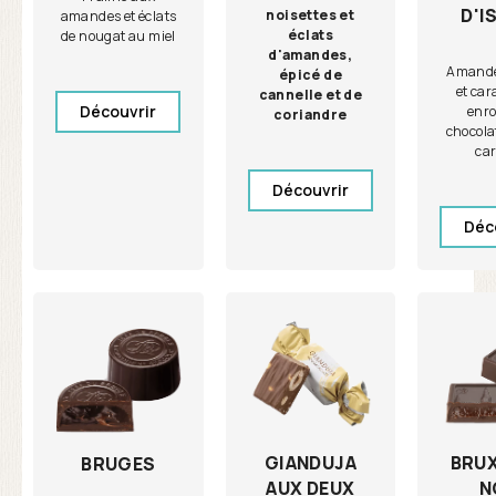
D'I
noisettes et
amandes et éclats
éclats
de nougat au miel
d'amandes,
Amande 
épicé de
et car
cannelle et de
Découvrir
enro
coriandre
chocolat
ca
Découvrir
Déc
GIANDUJA
BRU
BRUGES
AUX DEUX
N