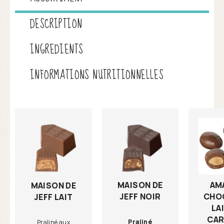
DESCRIPTION
INGREDIENTS
INFORMATIONS NUTRITIONNELLES
MAISON DE
AM
MAISON DE
JEFF NOIR
CHO
JEFF LAIT
LA
CAR
Praliné
Praliné aux