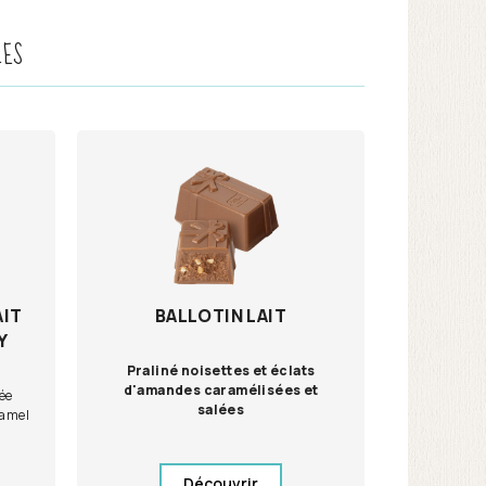
LES
AIT
BALLOTIN LAIT
Y
Praliné noisettes et éclats
d'amandes caramélisées et
ée
salées
ramel
Découvrir