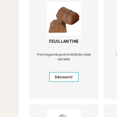
FEUILLANTINE
Praliné gianduja et émietté de crêpe
dentelle
Découvrir