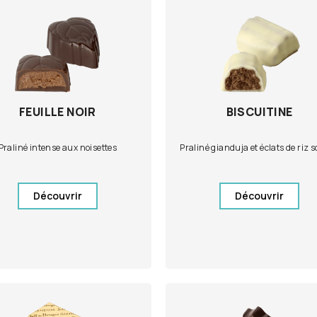
FEUILLE NOIR
BISCUITINE
Praliné intense aux noisettes
Praliné gianduja et éclats de riz s
Découvrir
Découvrir