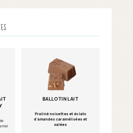
LES
AIT
BALLOTIN LAIT
Y
Praliné noisettes et éclats
d'amandes caramélisées et
ée
salées
ramel