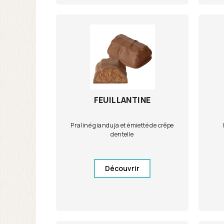
FEUILLANTINE
Praliné gianduja et émietté de crêpe
dentelle
Découvrir