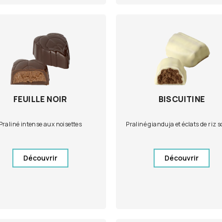
FEUILLE NOIR
BISCUITINE
Praliné intense aux noisettes
Praliné gianduja et éclats de riz s
Découvrir
Découvrir