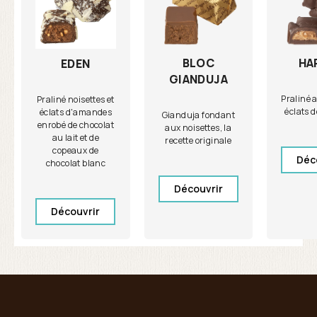
BLOC
HA
EDEN
GIANDUJA
Praliné 
Praliné noisettes et
éclats 
éclats d'amandes
Gianduja fondant
enrobé de chocolat
aux noisettes, la
au lait et de
recette originale
copeaux de
Déc
chocolat blanc
Découvrir
Découvrir