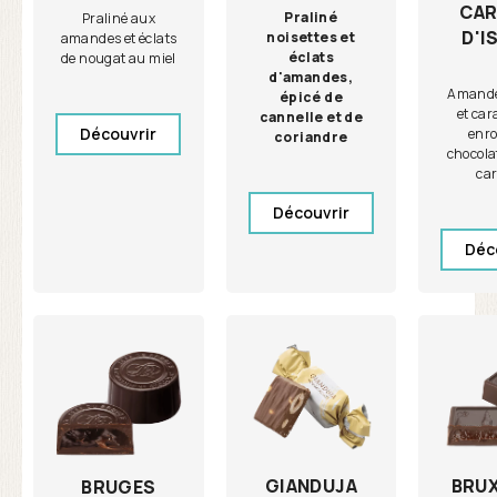
CAR
Praliné
Praliné aux
D'I
noisettes et
amandes et éclats
éclats
de nougat au miel
d'amandes,
Amande 
épicé de
et car
cannelle et de
Découvrir
enro
coriandre
chocolat
ca
Découvrir
Déc
GIANDUJA
BRU
BRUGES