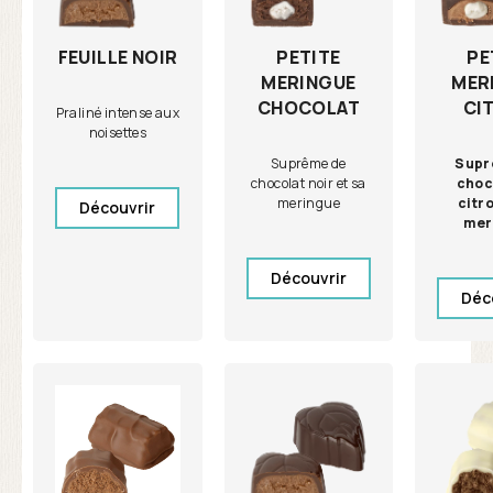
PETITE
PE
FEUILLE NOIR
MERINGUE
MER
CHOCOLAT
CI
Praliné intense aux
noisettes
Suprême de
Supr
chocolat noir et sa
choc
meringue
citro
Découvrir
mer
Découvrir
Déc