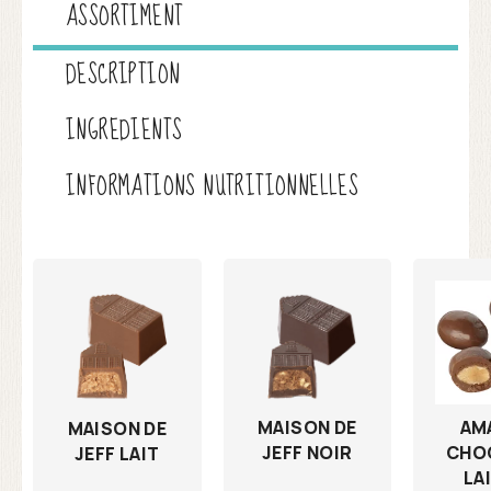
ASSORTIMENT
DESCRIPTION
INGREDIENTS
INFORMATIONS NUTRITIONNELLES
MAISON DE
AM
MAISON DE
JEFF NOIR
CHO
JEFF LAIT
LA