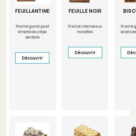
FEUILLE NOIR
BISC
FEUILLANTINE
Praliné intense aux
Praliné 
Praliné gianduja et
noisettes
éclats de
émietté de crêpe
dentelle
Découvrir
Déc
Découvrir