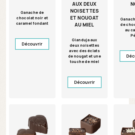
AUX DEUX
N
NOISETTES
Ganache de
ET NOUGAT
chocolat noir et
Ganach
caramel fondant
AU MIEL
de choc
au c
P
Gianduja aux
Découvrir
deux noisettes
avec des éclats
Déc
de nougat et une
touche de miel
Découvrir