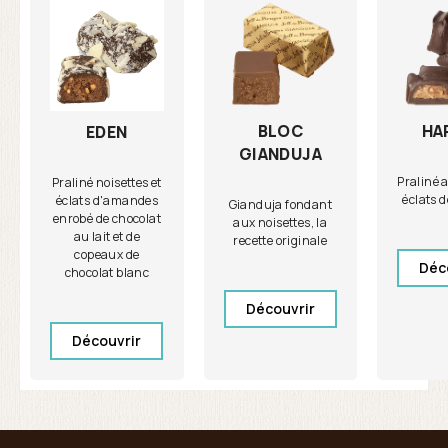
BLOC
HA
EDEN
GIANDUJA
Praliné 
Praliné noisettes et
éclats 
éclats d'amandes
Gianduja fondant
enrobé de chocolat
aux noisettes, la
au lait et de
recette originale
copeaux de
Déc
chocolat blanc
Découvrir
Découvrir