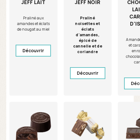
JEFF NOIR
CHO
JEFF LAIT
LA
CAR
Praliné
Praliné aux
D'I
noisettes et
amandes et éclats
éclats
de nougat au miel
d'amandes,
Amande 
épicé de
et car
cannelle et de
Découvrir
enro
coriandre
chocolat
ca
Découvrir
Déc