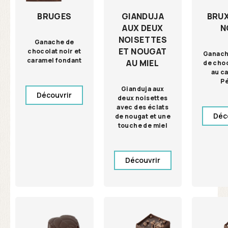
GIANDUJA
BRU
BRUGES
AUX DEUX
N
NOISETTES
Ganache de
ET NOUGAT
chocolat noir et
Ganach
caramel fondant
AU MIEL
de choc
au c
P
Gianduja aux
Découvrir
deux noisettes
avec des éclats
Déc
de nougat et une
touche de miel
Découvrir