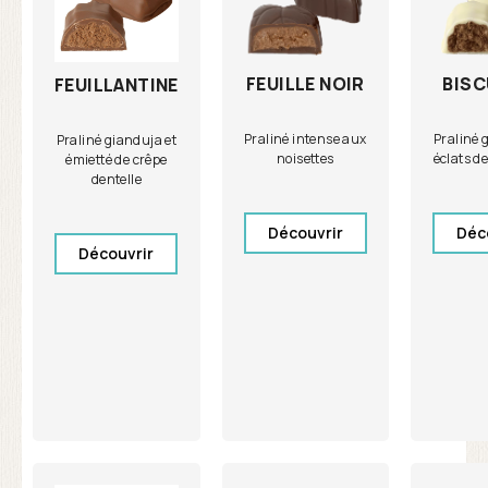
FEUILLE NOIR
BISC
FEUILLANTINE
Praliné intense aux
Praliné 
Praliné gianduja et
noisettes
éclats de
émietté de crêpe
dentelle
Découvrir
Déc
Découvrir