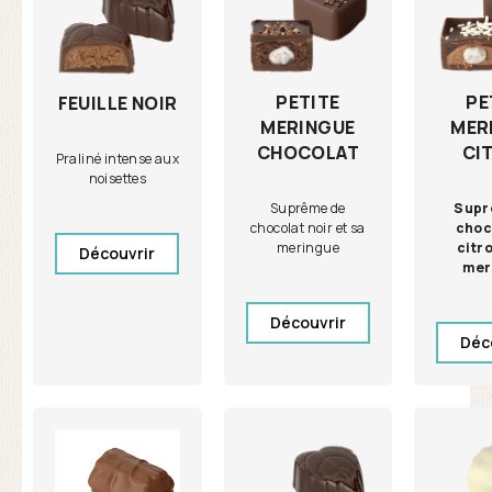
PETITE
PE
FEUILLE NOIR
MERINGUE
MER
CHOCOLAT
CI
Praliné intense aux
noisettes
Suprême de
Supr
chocolat noir et sa
choc
meringue
citro
Découvrir
mer
Découvrir
Déc