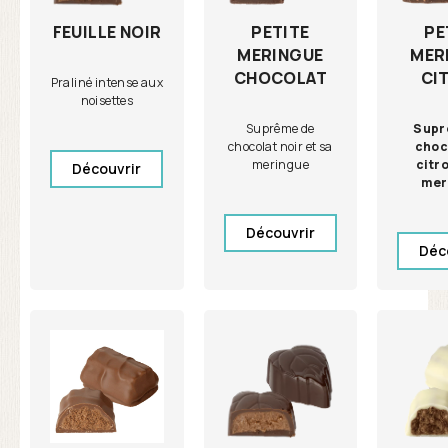
PETITE
PE
FEUILLE NOIR
MERINGUE
MER
CHOCOLAT
CI
Praliné intense aux
noisettes
Suprême de
Supr
chocolat noir et sa
choc
meringue
citro
Découvrir
mer
Découvrir
Déc