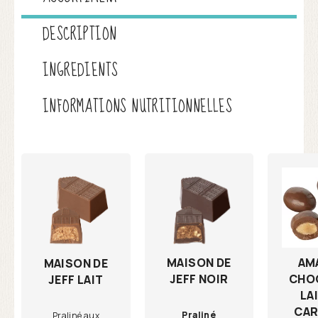
DESCRIPTION
INGREDIENTS
INFORMATIONS NUTRITIONNELLES
MAISON DE
AM
MAISON DE
JEFF NOIR
CHO
JEFF LAIT
LA
CAR
Praliné
Praliné aux