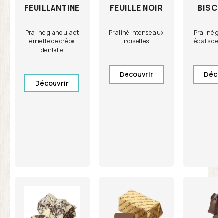
FEUILLE NOIR
BISC
FEUILLANTINE
Praliné intense aux
Praliné 
Praliné gianduja et
noisettes
éclats de
émietté de crêpe
dentelle
Découvrir
Déc
Découvrir