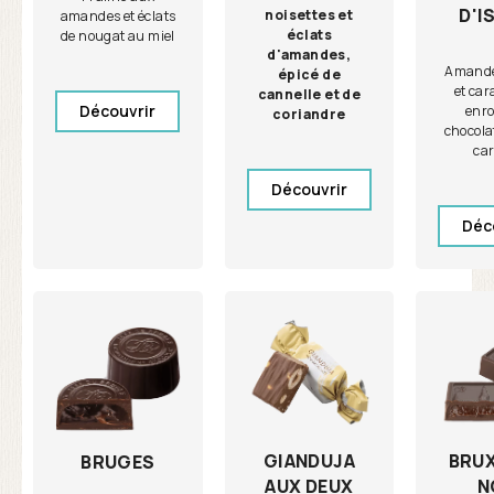
D'I
noisettes et
amandes et éclats
éclats
de nougat au miel
d'amandes,
Amande 
épicé de
et car
cannelle et de
Découvrir
enro
coriandre
chocolat
ca
Découvrir
Déc
GIANDUJA
BRU
BRUGES
AUX DEUX
N