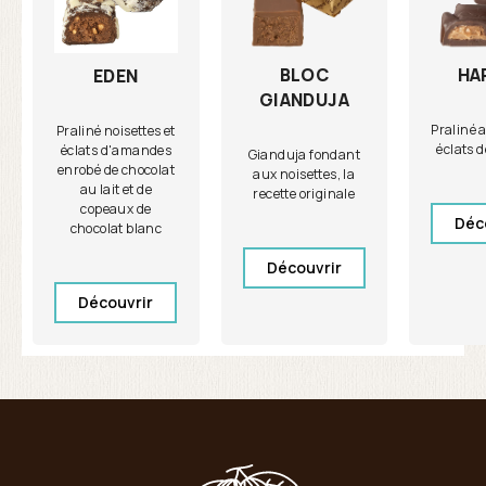
BLOC
HA
EDEN
GIANDUJA
Praliné 
Praliné noisettes et
éclats 
éclats d'amandes
Gianduja fondant
enrobé de chocolat
aux noisettes, la
au lait et de
recette originale
copeaux de
Déc
chocolat blanc
Découvrir
Découvrir