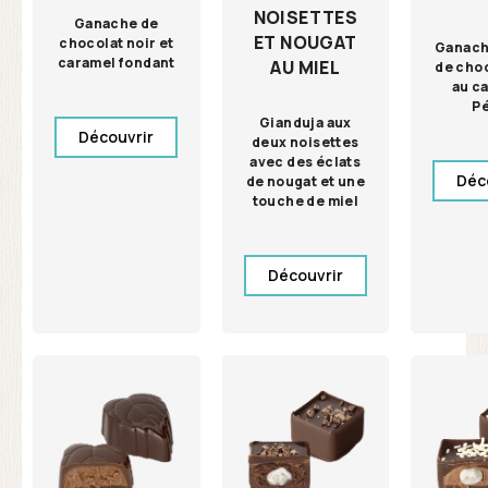
NOISETTES
Ganache de
ET NOUGAT
chocolat noir et
Ganach
caramel fondant
AU MIEL
de choc
au c
P
Gianduja aux
Découvrir
deux noisettes
avec des éclats
Déc
de nougat et une
touche de miel
Découvrir