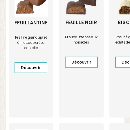
FEUILLE NOIR
BISC
FEUILLANTINE
Praliné intense aux
Praliné 
Praliné gianduja et
noisettes
éclats de
émietté de crêpe
dentelle
Découvrir
Déc
Découvrir