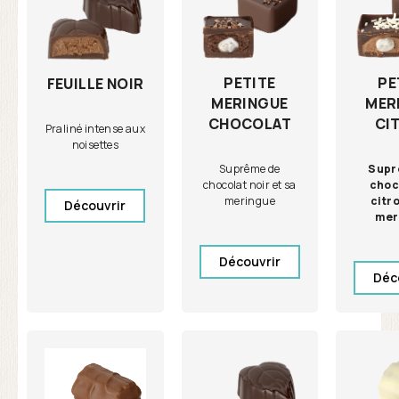
PETITE
PE
FEUILLE NOIR
MERINGUE
MER
CHOCOLAT
CI
Praliné intense aux
noisettes
Suprême de
Supr
chocolat noir et sa
choc
meringue
citro
Découvrir
mer
Découvrir
Déc