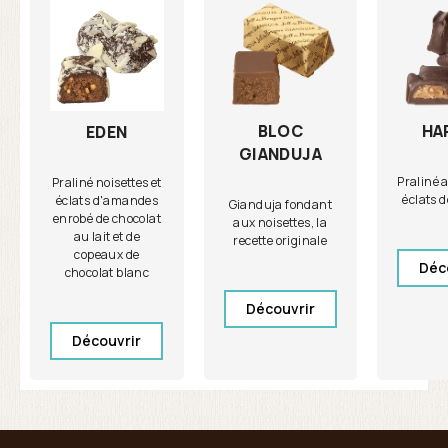
BLOC
HA
EDEN
GIANDUJA
Praliné 
Praliné noisettes et
éclats 
éclats d'amandes
Gianduja fondant
enrobé de chocolat
aux noisettes, la
au lait et de
recette originale
copeaux de
Déc
chocolat blanc
Découvrir
Découvrir