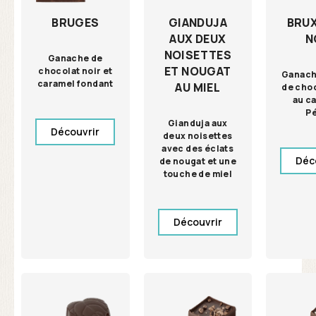
GIANDUJA
BRU
BRUGES
AUX DEUX
N
NOISETTES
Ganache de
ET NOUGAT
chocolat noir et
Ganach
caramel fondant
AU MIEL
de choc
au c
P
Gianduja aux
Découvrir
deux noisettes
avec des éclats
Déc
de nougat et une
touche de miel
Découvrir