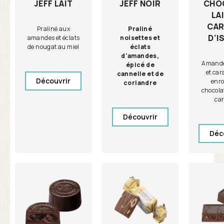
JEFF NOIR
CHO
JEFF LAIT
LA
CAR
Praliné
Praliné aux
D'I
noisettes et
amandes et éclats
éclats
de nougat au miel
d'amandes,
Amande 
épicé de
et car
cannelle et de
Découvrir
enro
coriandre
chocolat
ca
Découvrir
Déc