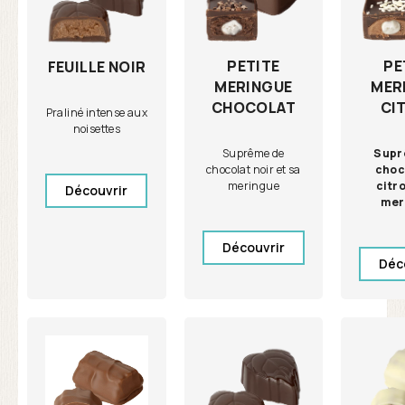
PETITE
PE
FEUILLE NOIR
MERINGUE
MER
CHOCOLAT
CI
Praliné intense aux
noisettes
Suprême de
Supr
chocolat noir et sa
choc
meringue
citro
Découvrir
mer
Découvrir
Déc