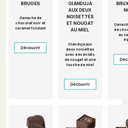
GIANDUJA
BRU
BRUGES
AUX DEUX
N
NOISETTES
Ganache de
ET NOUGAT
chocolat noir et
Ganach
caramel fondant
AU MIEL
de choc
au c
P
Gianduja aux
Découvrir
deux noisettes
avec des éclats
Déc
de nougat et une
touche de miel
Découvrir