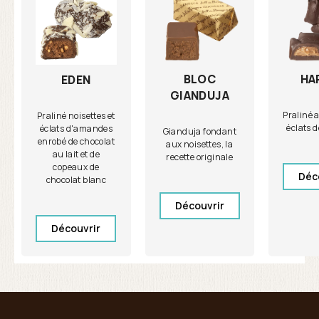
BLOC
HA
EDEN
GIANDUJA
Praliné 
Praliné noisettes et
éclats 
éclats d'amandes
Gianduja fondant
enrobé de chocolat
aux noisettes, la
au lait et de
recette originale
copeaux de
Déc
chocolat blanc
Découvrir
Découvrir