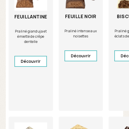
FEUILLE NOIR
BISC
FEUILLANTINE
Praliné intense aux
Praliné 
Praliné gianduja et
noisettes
éclats de
émietté de crêpe
dentelle
Découvrir
Déc
Découvrir