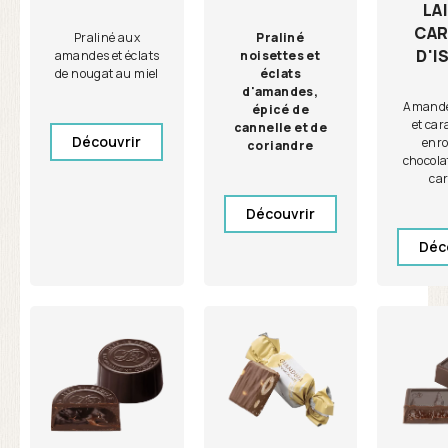
LA
CAR
Praliné
Praliné aux
D'I
noisettes et
amandes et éclats
éclats
de nougat au miel
d'amandes,
Amande 
épicé de
et car
cannelle et de
Découvrir
enro
coriandre
chocolat
ca
Découvrir
Déc