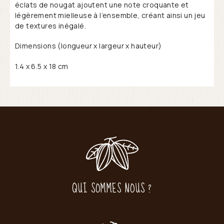
éclats de nougat ajoutent une note croquante et
légèrement mielleuse à l’ensemble, créant ainsi un jeu
de textures inégalé.
Dimensions (longueur x largeur x hauteur)
1.4 x 6.5 x 18 cm
QUI SOMMES NOUS ?