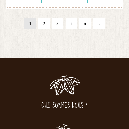
1
2
3
4
5
→
QUI SOMMES NOUS ?