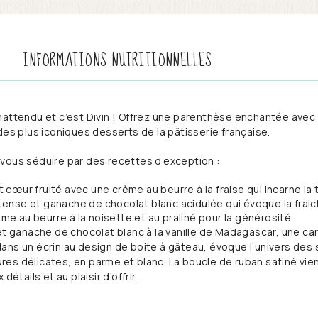
INFORMATIONS NUTRITIONNELLES
nattendu et c’est Divin ! Offrez une parenthèse enchantée avec
des plus iconiques desserts de la pâtisserie française.
vous séduire par des recettes d’exception :
et cœur fruité avec une crème au beurre à la fraise qui incarne la
intense et ganache de chocolat blanc acidulée qui évoque la frai
ème au beurre à la noisette et au praliné pour la générosité
 et ganache de chocolat blanc à la vanille de Madagascar, une c
ans un écrin au design de boite à gâteau, évoque l’univers des s
es délicates, en parme et blanc. La boucle de ruban satiné vien
détails et au plaisir d’offrir.